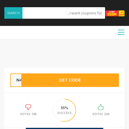
SEARCH
N45
GET CODE
55%
SUCCESS
195 VOTES
236 VOTES