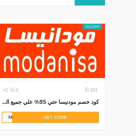
EXCLUSIVE
303
0
كود خصم مودنيسا حتي 85% علي جميع المنتجات الان
M9
GET CODE