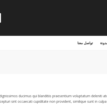
دونة
تواصل معنا
dignissimos ducimus qui blanditiis praesentium voluptatum deleniti at
epturi sint occaecati cupiditate non provident, similique sunt in culpa q