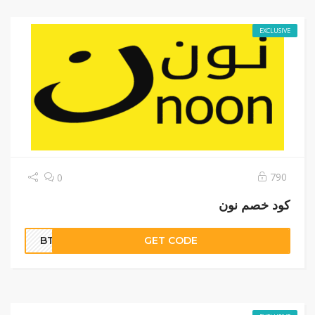
EXCLUSIVE
790
0
كود خصم نون
BTCC
GET CODE