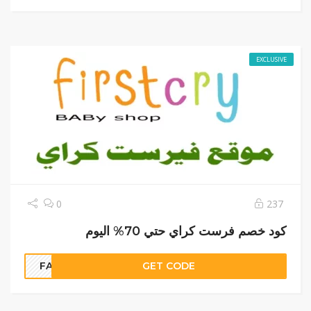
EXCLUSIVE
237
0
كود خصم فرست كراي حتي 70% اليوم
FA21
GET CODE