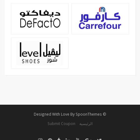
© Designed With Love By SpoonThemes
Submit Coupon
الرئيسية